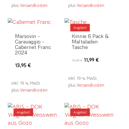
plus
Versandkosten
plus
Versandkosten
Angebot!
Marsovin –
Kinnie 6 Pack &
Caravaggio –
Maltaladen
Cabernet Franc
Tasche
2024
Ursprünglicher
Aktueller
11,99
€
13,89
€
13,95
€
Preis
Preis
war:
ist:
13,89 €
11,99 €.
inkl. 19 % MwSt.
inkl. 19 % MwSt.
plus
Versandkosten
plus
Versandkosten
Angebot!
Angebot!