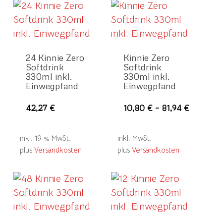
24 Kinnie Zero
Kinnie Zero
Softdrink
Softdrink
330ml inkl.
330ml inkl.
Einwegpfand
Einwegpfand
Die
42,27
€
10,80
€
–
81,94
€
Pro
wei
inkl. 19 % MwSt.
inkl. MwSt.
meh
plus
Versandkosten
plus
Versandkosten
Var
auf
Die
Opt
kö