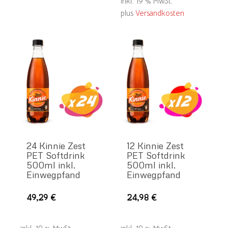
inkl. 19 % MwSt.
auf.
plus
Versandkosten
Die
Optionen
können
auf
der
Produktseite
gewählt
werden
24 Kinnie Zest
12 Kinnie Zest
PET Softdrink
PET Softdrink
500ml inkl.
500ml inkl.
Einwegpfand
Einwegpfand
49,29
€
24,98
€