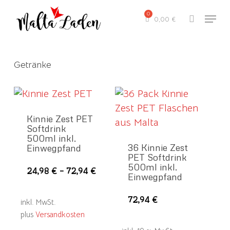
Skip
Menu
to
0,00
€
search
main
content
Getränke
Kinnie Zest PET
Softdrink
500ml inkl.
36 Kinnie Zest
Einwegpfand
PET Softdrink
500ml inkl.
Dieses
24,98
€
–
72,94
€
Einwegpfand
Produkt
weist
72,94
€
inkl. MwSt.
mehrere
plus
Versandkosten
Varianten