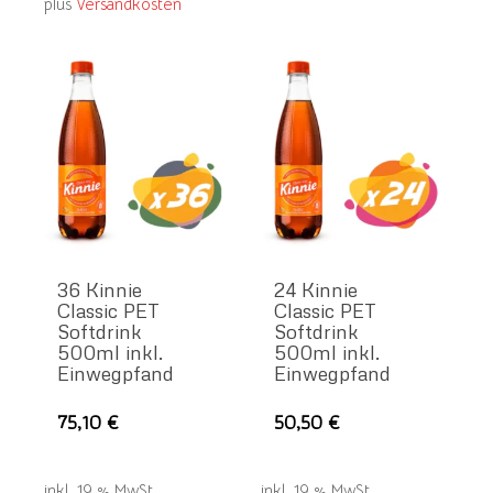
plus
Versandkosten
Varianten
auf.
Die
Optionen
können
auf
der
Produktseite
gewählt
36 Kinnie
24 Kinnie
werden
Classic PET
Classic PET
Softdrink
Softdrink
500ml inkl.
500ml inkl.
Einwegpfand
Einwegpfand
75,10
€
50,50
€
inkl. 19 % MwSt.
inkl. 19 % MwSt.