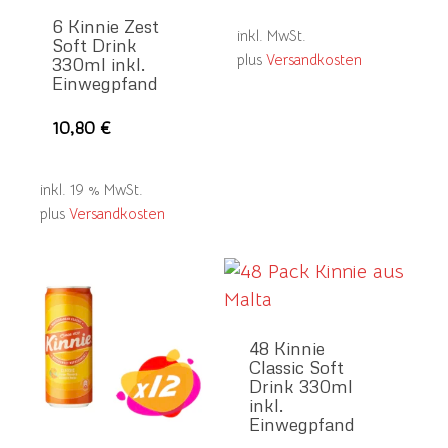
wei
6 Kinnie Zest
inkl. MwSt.
Soft Drink
meh
plus
Versandkosten
330ml inkl.
Var
Einwegpfand
auf
10,80
€
Die
Opt
inkl. 19 % MwSt.
kö
plus
Versandkosten
auf
der
Pro
gew
wer
48 Kinnie
Classic Soft
Drink 330ml
inkl.
Einwegpfand