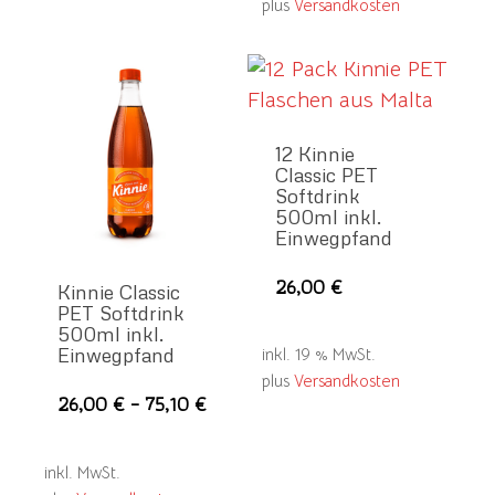
plus
Versandkosten
12 Kinnie
Classic PET
Softdrink
500ml inkl.
Einwegpfand
26,00
€
Kinnie Classic
PET Softdrink
500ml inkl.
Einwegpfand
inkl. 19 % MwSt.
plus
Versandkosten
Dieses
26,00
€
–
75,10
€
Produkt
weist
inkl. MwSt.
mehrere