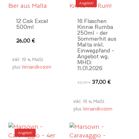
Angebot!
12 Cisk Excel
16 Flaschen
500ml
Kinnie Rumba
250ml – der
Sommerhit aus
26,00
€
Malta inkl.
Einwegpfand –
Angebot wg.
inkl. 19 % MwSt.
MHD:
plus
Versandkosten
11.01.2026
Ursprünglicher
Aktueller
37,00
€
42,00
€
Preis
Preis
war:
ist:
42,00 €
37,00 €.
inkl. 19 % MwSt.
plus
Versandkosten
Angebot!