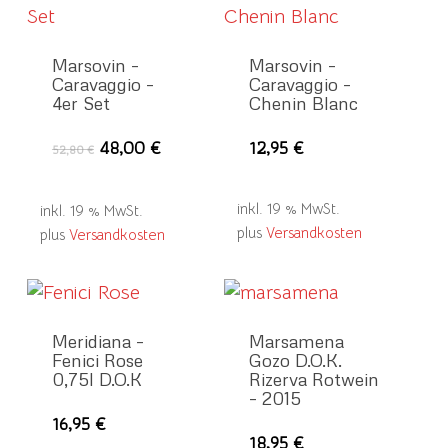
Marsovin –
Marsovin –
Caravaggio –
Caravaggio –
4er Set
Chenin Blanc
Ursprünglicher
Aktueller
48,00
€
12,95
€
52,80
€
Preis
Preis
war:
ist:
52,80 €
48,00 €.
inkl. 19 % MwSt.
inkl. 19 % MwSt.
plus
Versandkosten
plus
Versandkosten
Meridiana –
Marsamena
Fenici Rose
Gozo D.O.K.
0,75l D.O.K
Rizerva Rotwein
– 2015
16,95
€
18,95
€