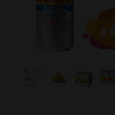
Search
Hit enter to search or ESC to close