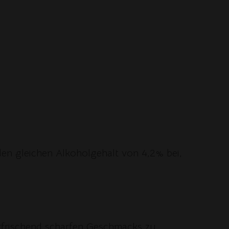
en gleichen Alkoholgehalt von 4,2% bei,
 erfrischend scharfen Geschmacks zu