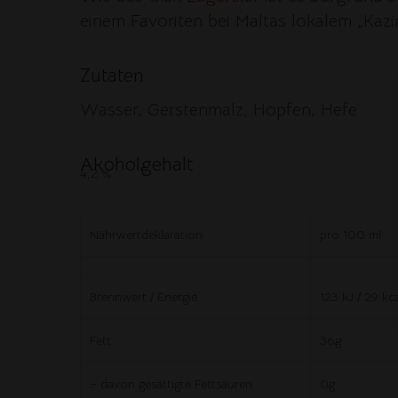
einem Favoriten bei Maltas lokalem „Kaz
Zutaten
Wasser, Gerstenmalz, Hopfen, Hefe
Akoholgehalt
4,2 %
Nährwertdeklaration
pro 100 ml
Brennwert / Energie
123 kJ / 29 kc
Fett
36g
– davon gesättigte Fettsäuren
0g