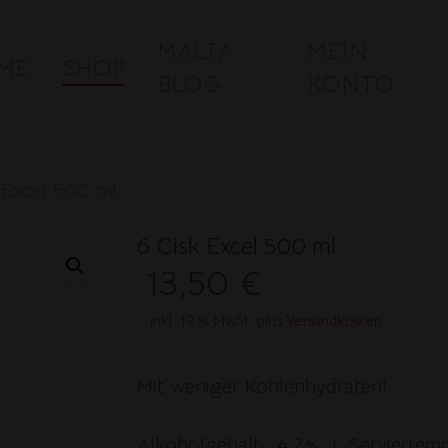
MALTA
MEIN
ME
SHOP
BLOG
KONTO
 Excel 500 ml
6 Cisk Excel 500 ml
13,50
€
inkl. 19 % MwSt.
plus
Versandkosten
Mit weniger Kohlenhydraten!
Alkoholgehalt : 4,2% I Serviertem