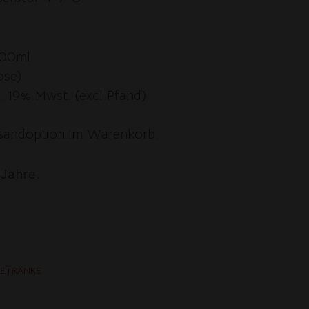
500ml
ose)
kl. 19% Mwst. (excl Pfand)
ersandoption im Warenkorb.
 Jahre.
ETRÄNKE