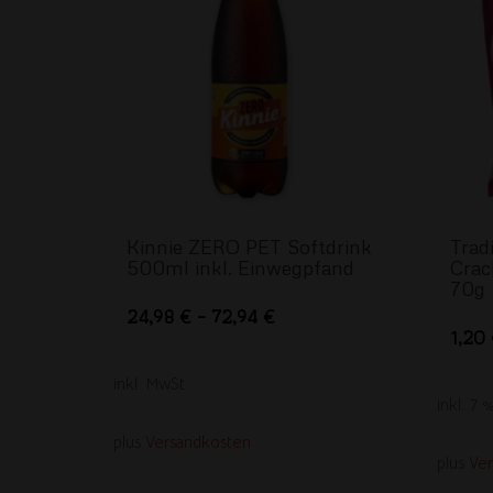
Kinnie ZERO PET Softdrink
Tradi
500ml inkl. Einwegpfand
Crac
70g
Dieses
24,98
€
–
72,94
€
1,20
Produkt
weist
inkl. MwSt.
mehrere
inkl. 7
Varianten
plus
Versandkosten
plus
Ve
auf.