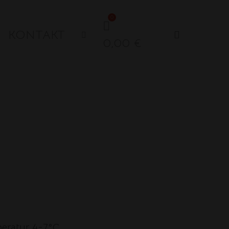
KONTAKT
search
0,00
€
peratur 4-7
°
C