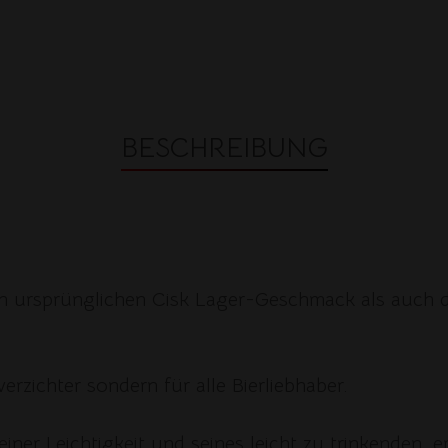
BESCHREIBUNG
 ursprünglichen Cisk Lager-Geschmack als auch d
erzichter sondern für alle Bierliebhaber.
einer Leichtigkeit und seines leicht zu trinkenden,