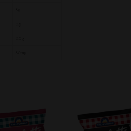
5g
0g
2,0g
50mg