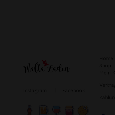
Die
Optionen
können
auf
der
Produktseite
gewählt
werden
Home
Shop
Mein 
Vertra
Instagram
|
Facebook
Zahlun