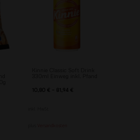
Kinnie Classic Soft Drink
nd
330ml Einweg inkl. Pfand
70g
Dieses
10,80
€
–
81,94
€
Produkt
weist
inkl. MwSt.
mehrere
Varianten
plus
Versandkosten
auf.