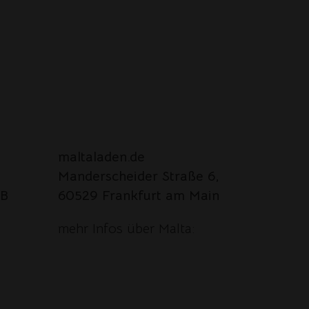
Die
Optionen
können
auf
der
Produktseite
gewählt
werden
maltaladen.de
Manderscheider Straße 6,
B
60529 Frankfurt am Main
mehr Infos über Malta: