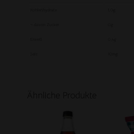
Kohlenhydrate
1,0g
– davon Zucker
0g
Eiweiß
0,4g
Salz
10mg
Ähnliche Produkte