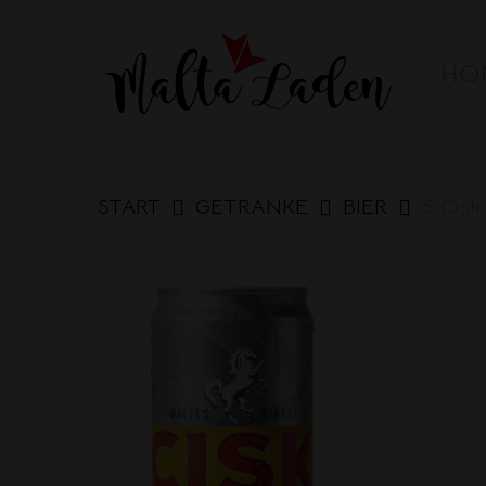
Skip
to
HO
main
content
START
GETRÄNKE
BIER
6 Cisk