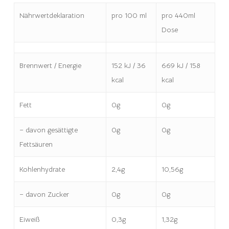
Nährwertdeklaration
pro 100 ml
pro 440ml
Dose
Brennwert / Energie
152 kJ / 36
669 kJ / 158
kcal
kcal
Fett
0g
0g
– davon gesättigte
0g
0g
Fettsäuren
Kohlenhydrate
2,4g
10,56g
– davon Zucker
0g
0g
Eiweiß
0,3g
1,32g