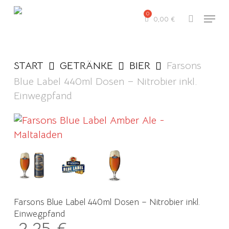
Skip
Menu
to
0,00
€
search
main
content
START
GETRÄNKE
BIER
Farsons
Blue Label 440ml Dosen – Nitrobier inkl.
Einwegpfand
Farsons Blue Label 440ml Dosen – Nitrobier inkl.
Einwegpfand
2,25
€