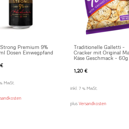
 Strong Premium 9%
Traditionelle Galletti –
ml Dosen Einwegpfand
Cracker mit Original Ma
Käse Geschmack – 60g
0
€
1,20
€
9 % MwSt.
inkl. 7 % MwSt.
rsandkosten
plus
Versandkosten
Impressum