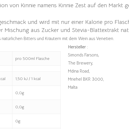
ion von Kinnie namens Kinnie Zest auf den Markt g
ngeschmack und wird mit nur einer Kalorie pro Fla
er Mischung aus Zucker und Stevia-Blattextrakt natü
 natürlichen Bitters und Kräutern mit dem Wein aus Venetien.
Hersteller :
Simonds Farsons,
pro 500ml Flasche
The Brewery,
Mdina Road,
kcal
1,50 kJ / 1 kcal
Mriehel BKR 3000,
Malta
0,0g
0,0g
0g