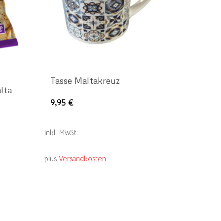
Tasse Maltakreuz
lta
Dieses
9,95
€
Produkt
weist
inkl. MwSt.
mehrere
Varianten
plus
Versandkosten
auf.
Die
Optionen
maltaladen.de
können