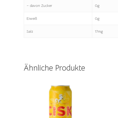
– davon Zucker
0g
Eiweiß
0g
Salz
17mg
Ähnliche Produkte