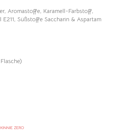
r, Aromastoffe, Karamell-Farbstoff,
l E211, Süßstoffe Saccharin & Aspartam
 Flasche)
,
KINNIE ZERO