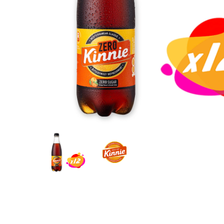
Search
Hit enter to search or ESC to close