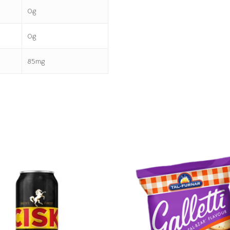
0g
0g
85mg