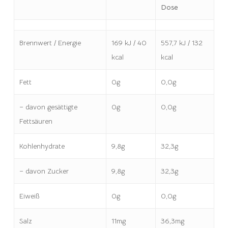
Dose
Brennwert / Energie
169 kJ / 40
557,7 kJ / 132
kcal
kcal
Fett
0g
0,0g
– davon gesättigte
0g
0,0g
Fettsäuren
Kohlenhydrate
9,8g
32,3g
– davon Zucker
9,8g
32,3g
Eiweiß
0g
0,0g
Salz
11mg
36,3mg