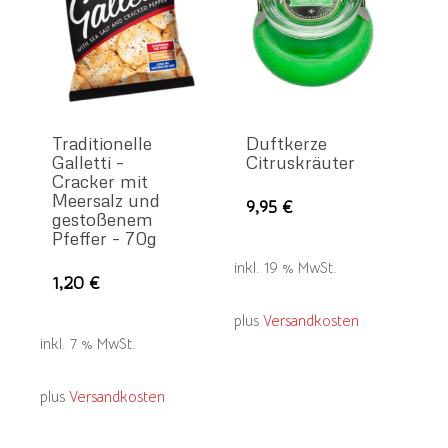
auf
der
Pro
gew
wer
Traditionelle
Duftkerze
Galletti –
Citruskräuter
Cracker mit
Meersalz und
9,95
€
gestoßenem
Pfeffer – 70g
inkl. 19 % MwSt.
1,20
€
plus
Versandkosten
inkl. 7 % MwSt.
plus
Versandkosten