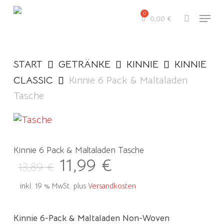
Skip
Menu
to
0,00
€
search
main
content
START
GETRÄNKE
KINNIE
KINNIE
CLASSIC
Kinnie 6 Pack & Maltaladen
Tasche
Kinnie 6 Pack & Maltaladen Tasche
Ursprünglicher Preis war: 13,89 €
Aktueller Preis ist: 11,99 €.
11,99
€
13,89
€
inkl. 19 % MwSt.
plus
Versandkosten
Kinnie 6-Pack & Maltaladen Non-Woven