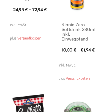
Dieses
24,98
€
–
72,94
€
Produkt
weist
Kinnie Zero
inkl. MwSt.
Softdrink 330ml
mehrere
inkl.
Varianten
plus
Versandkosten
Einwegpfand
auf.
Die
10,80
€
–
81,94
€
Die
Pro
Optionen
wei
können
inkl. MwSt.
meh
auf
Var
der
plus
Versandkosten
auf.
Produktseite
Die
gewählt
Opt
werden
kön