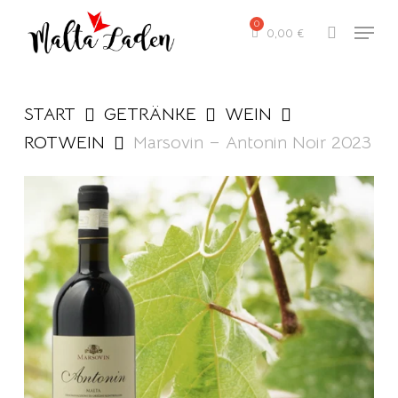
Skip
Menu
to
0,00
€
search
main
content
START
GETRÄNKE
WEIN
ROTWEIN
Marsovin – Antonin Noir 2023