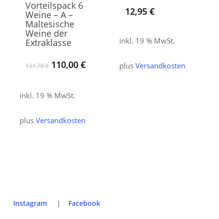
Vorteilspack 6
12,95
€
Weine – A –
Maltesische
Weine der
inkl. 19 % MwSt.
Extraklasse
Ursprünglicher
Aktueller
110,00
€
plus
Versandkosten
131,70
€
Preis
Preis
war:
ist:
131,70 €
110,00 €.
inkl. 19 % MwSt.
plus
Versandkosten
Instagram
|
Facebook