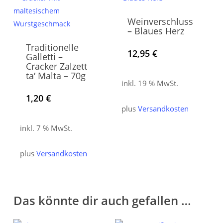
können
Weinverschluss
auf
– Blaues Herz
der
Traditionelle
Produktseite
12,95
€
Galletti –
gewählt
Cracker Zalzett
ta‘ Malta – 70g
werden
inkl. 19 % MwSt.
1,20
€
plus
Versandkosten
inkl. 7 % MwSt.
plus
Versandkosten
Das könnte dir auch gefallen …