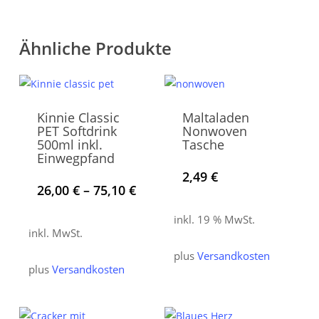
Ähnliche Produkte
Kinnie Classic
Maltaladen
PET Softdrink
Nonwoven
500ml inkl.
Tasche
Einwegpfand
2,49
€
Dieses
26,00
€
–
75,10
€
Produkt
inkl. 19 % MwSt.
weist
inkl. MwSt.
mehrere
plus
Versandkosten
Varianten
plus
Versandkosten
auf.
Die
Optionen