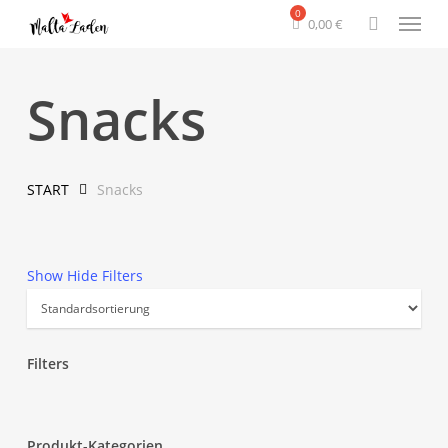
Menu
Skip
0,00
€
to
search
main
content
Snacks
START
Snacks
Show
Hide
Filters
Filters
Close
Filters
Produkt-Kategorien