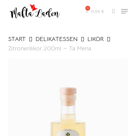
Skip
Menu
to
0,00
€
search
main
content
START
DELIKATESSEN
LIKÖR
Zitronenlikör 200ml – Ta Mena