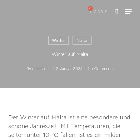
Skip
Menu
to
0,00
€
search
main
content
Winter
Natur
Winter auf Malta
By
maltaladen
2. Januar 2023
No Comments
Der Winter auf Malta ist eine besondere und
schöne Jahreszeit. Mit Temperaturen, die
selten unter 10 °C fallen, ist es ein milder