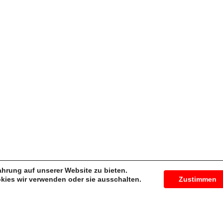
Impressum
Datenschutz
Konto
|
Abmelden
Widerrusfsrecht
|
AG
Einlösebedingungen
g Widerrufen
Versand mit :
gsmöglichkeiten
ahrung auf unserer Website zu bieten.
kies wir verwenden oder sie ausschalten.
Zustimmen