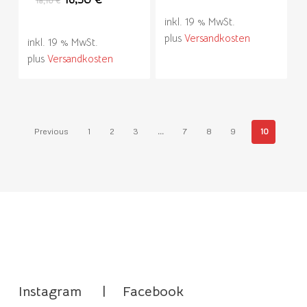
18,10
€
Preis
Preis
inkl. 19 % MwSt.
war:
ist:
plus
Versandkosten
18,10 €
16,50 €.
inkl. 19 % MwSt.
plus
Versandkosten
Previous
1
2
3
…
7
8
9
10
Instagram
|
Facebook