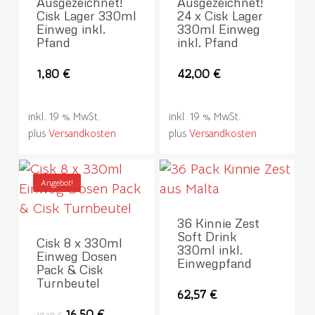
Ausgezeichnet!
Ausgezeichnet!
Cisk Lager 330ml
24 x Cisk Lager
Einweg inkl.
330ml Einweg
Pfand
inkl. Pfand
1,80
€
42,00
€
inkl. 19 % MwSt.
inkl. 19 % MwSt.
plus
Versandkosten
plus
Versandkosten
Angebot!
36 Kinnie Zest
Soft Drink
Cisk 8 x 330ml
330ml inkl.
Einweg Dosen
Einwegpfand
Pack & Cisk
Turnbeutel
62,57
€
Ursprünglicher
Aktueller
16,50
€