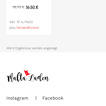
Ursprünglicher
Aktueller
18,10
€
16,50
€
Preis
Preis
war:
ist:
inkl. 19 % MwSt.
18,10 €
16,50 €.
plus
Versandkosten
Alle 9 Ergebnisse werden angezeigt
Instagram
|
Facebook