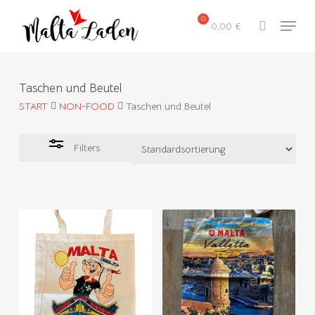
Skip
Menu
to
0,00
€
search
Close
main
Filters
content
Taschen und Beutel
START
NON-FOOD
Taschen und Beutel
Filters