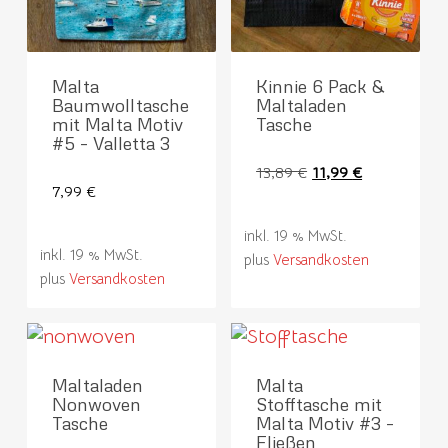
Malta
Kinnie 6 Pack &
Baumwolltasche
Maltaladen
mit Malta Motiv
Tasche
#5 – Valletta 3
Ursprünglicher
Aktueller
13,89
€
11,99
€
7,99
€
Preis
Preis
war:
ist:
inkl. 19 % MwSt.
13,89 €
11,99 €.
inkl. 19 % MwSt.
plus
Versandkosten
plus
Versandkosten
Maltaladen
Malta
Nonwoven
Stofftasche mit
Tasche
Malta Motiv #3 –
Fließen