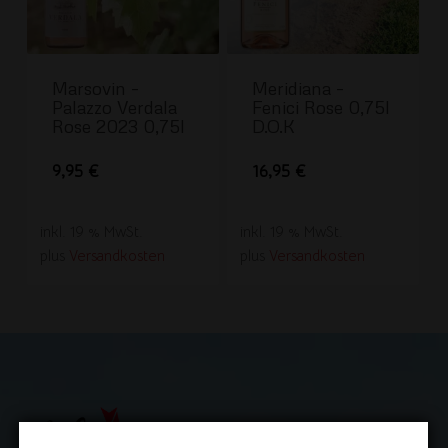
Marsovin –
Meridiana –
Palazzo Verdala
Fenici Rose 0,75l
Rose 2023 0,75l
D.O.K
9,95
€
16,95
€
inkl. 19 % MwSt.
inkl. 19 % MwSt.
plus
Versandkosten
plus
Versandkosten