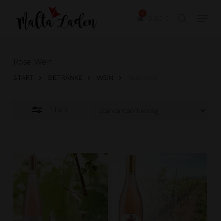
Skip
Menu
to
0,00
€
search
Close
main
Filters
content
Rose Wein
START
GETRÄNKE
WEIN
Rose Wein
Filters