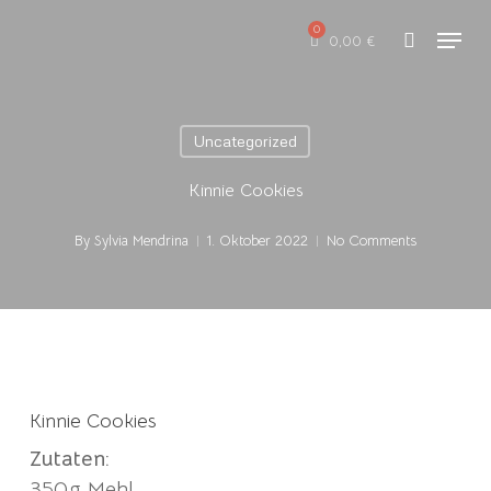
Skip
Menu
to
0,00
€
search
main
content
Uncategorized
Kinnie Cookies
By
Sylvia Mendrina
1. Oktober 2022
No Comments
Kinnie Cookies
Zutaten:
350g Mehl