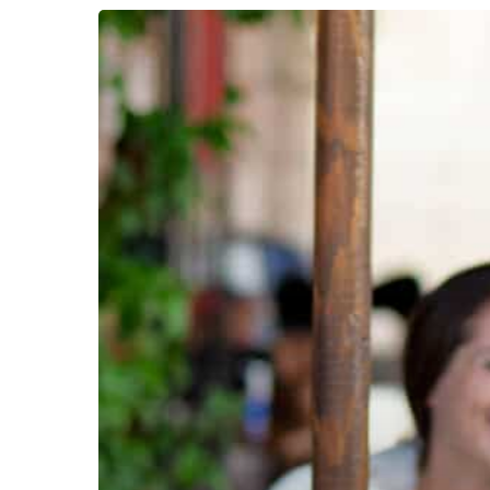
Cisk
–
Malta’s
Blonde
Home
Shop
Mein 
Vertra
Instagram
|
Facebook