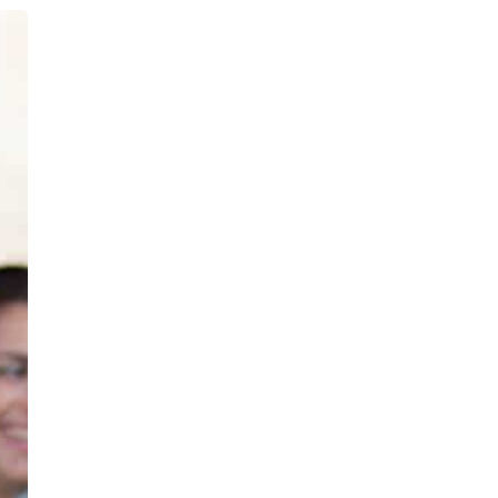
Impressum
Datenschutz
Konto
|
Abmelden
Widerrusfsrecht
|
AG
Einlösebedingungen
g Widerrufen