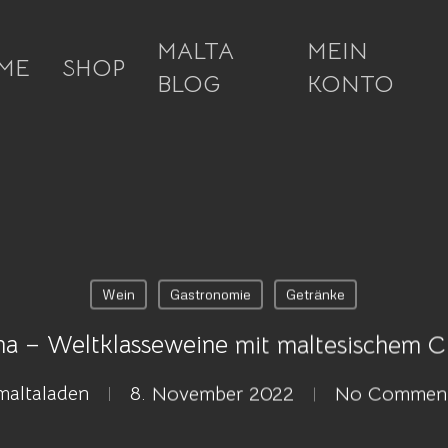
MALTA
MEIN
ME
SHOP
BLOG
KONTO
Wein
Gastronomie
Getränke
na – Weltklasseweine mit maltesischem C
maltaladen
8. November 2022
No Commen