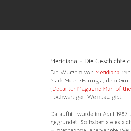
Search
Meridiana – Die Geschichte 
Hit enter to search or ESC to close
Die Wurzeln von
Meridiana
reic
Mark Miceli-Farrugia, dem Gr
(
Decanter Magazine Man of the
hochwertigen Weinbau gibt.
Daraufhin wurde im April 1987 
gegründet. So haben sie es sic
– international anerkannte Wei