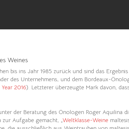
des Weines
hen bis ins Jahr 1985 zurück und sind das Ergebni
ünder des Unternehmens, und dem Bordeaux-Önolo
 Year 2016
). Letzterer überzeugte Mark davon, dass
unter der Beratung des Önologen Roger Aquilina d
h zur Aufgabe gemacht, „
Weltklasse-Weine
maltesi
ne, die ausschließlich aus Weintrauben von maltes