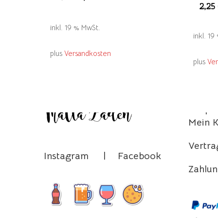
2,25
Preis
Preis
war:
ist:
13,89 €
11,99 €.
inkl. 19 % MwSt.
inkl. 1
plus
Versandkosten
plus
Ve
Home
Shop
Mein 
Vertra
Instagram
|
Facebook
Zahlun