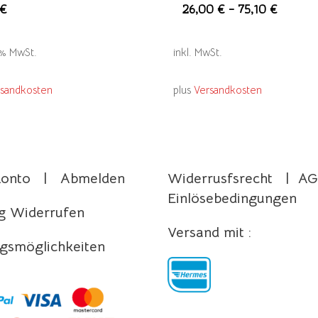
Di
€
26,00
€
–
75,10
€
P
we
9 % MwSt.
inkl. MwSt.
m
Va
rsandkosten
plus
Versandkosten
au
Di
Impressum
O
Datenschutz
k
Konto
|
Abmelden
Widerrusfsrecht
|
AG
a
Einlösebedingungen
de
g Widerrufen
Pr
Versand mit :
g
gsmöglichkeiten
w