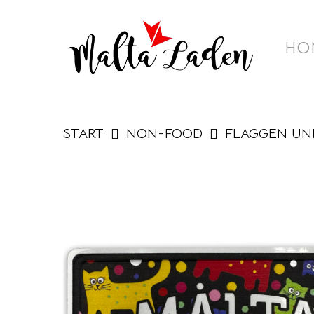
Skip
to
HO
main
content
START
NON-FOOD
FLAGGEN UN