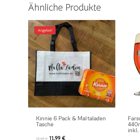
Ähnliche Produkte
Angebot!
Kinnie 6 Pack & Maltaladen
Fars
Tasche
440m
inkl
Ursprünglicher
Aktueller
11,99
€
13,89
€