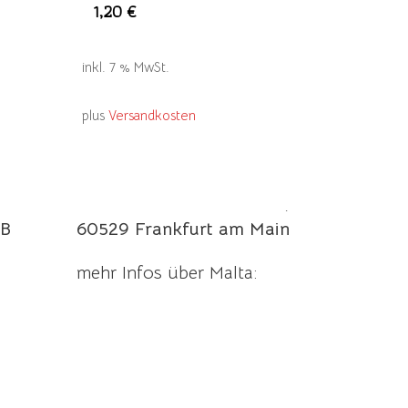
eses
1,20
€
rodukt
ist
inkl. 7 % MwSt.
ehrere
rianten
plus
Versandkosten
f.
e
maltaladen.de
ptionen
Manderscheider Straße 6,
önnen
B
60529 Frankfurt am Main
uf
r
mehr Infos über Malta:
oduktseite
ewählt
erden