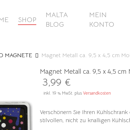
MALTA
MEIN
ME
SHOP
BLOG
KONTO
D MAGNETE
Magnet Metall ca. 9,5 x 4,5 cm Mo
Magnet Metall ca. 9,5 x 4,5 cm 
3,99
€
inkl. 19 % MwSt.
plus
Versandkosten
Verschönern Sie Ihren Kühlschrank 
stilvollen, nicht zu knalligen Kühl