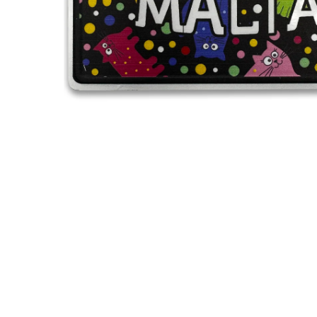
Search
Hit enter to search or ESC to close