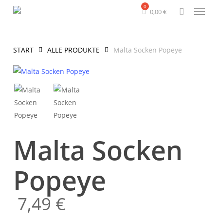
Menu
Skip
0,00
€
to
search
main
content
START
ALLE PRODUKTE
Malta Socken Popeye
Malta Socken
Popeye
7,49
€