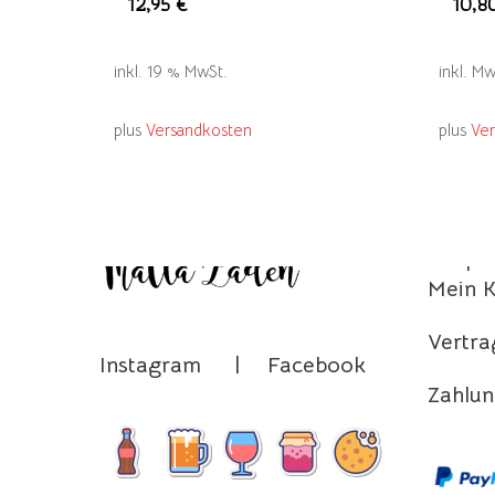
12,95
€
10,8
inkl. 19 % MwSt.
inkl. Mw
plus
Versandkosten
plus
Ve
Home
Shop
Mein 
Vertra
Instagram
|
Facebook
Zahlun