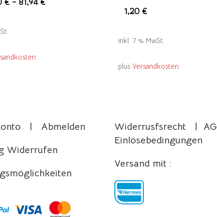
Dieses
0
€
–
81,94
€
1,20
€
Produkt
weist
St.
mehrere
inkl. 7 % MwSt.
Varianten
rsandkosten
plus
Versandkosten
auf.
Die
Optionen
Impressum
können
Datenschutz
auf
Konto
|
Abmelden
Widerrusfsrecht
|
AG
der
Einlösebedingungen
Produktseite
g Widerrufen
gewählt
Versand mit :
gsmöglichkeiten
werden