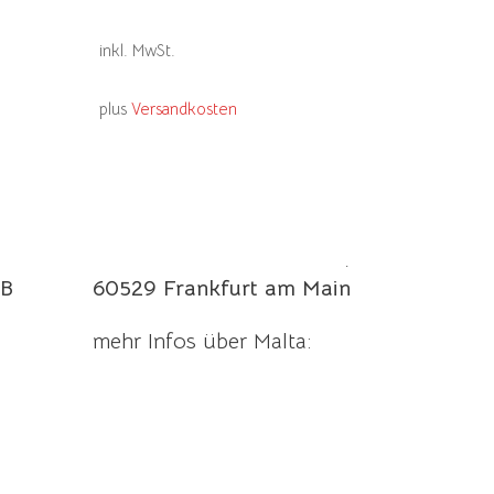
Produkt
weist
inkl. MwSt.
mehrere
Varianten
plus
Versandkosten
auf.
Die
Optionen
können
maltaladen.de
auf
Manderscheider Straße 6,
der
B
60529 Frankfurt am Main
Produktseite
mehr Infos über Malta:
gewählt
werden