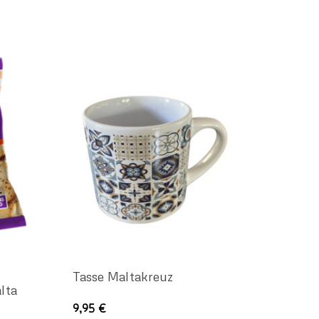
Tasse Maltakreuz
lta
Dieses
9,95
€