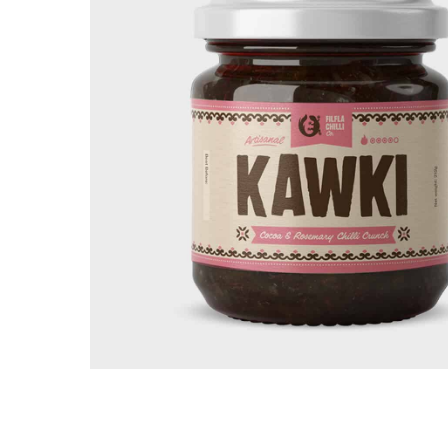
Search
Hit enter to search or ESC to close