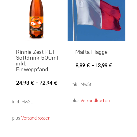
Kinnie Zest PET
Malta Flagge
Softdrink 500ml
inkl.
Die
8,99
€
–
12,99
€
Einwegpfand
Pro
wei
Dieses
24,98
€
–
72,94
€
inkl. MwSt.
meh
Produkt
Var
weist
plus
Versandkosten
inkl. MwSt.
auf.
mehrere
Die
Varianten
plus
Versandkosten
Opt
auf.
kön
Die