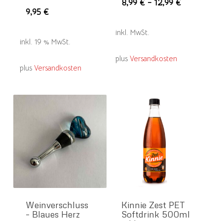
Die
8,99
€
–
12,99
€
9,95
€
Pro
wei
inkl. MwSt.
meh
inkl. 19 % MwSt.
Var
plus
Versandkosten
plus
Versandkosten
auf.
Die
Opt
kön
auf
der
Pro
gew
wer
Weinverschluss
Kinnie Zest PET
– Blaues Herz
Softdrink 500ml