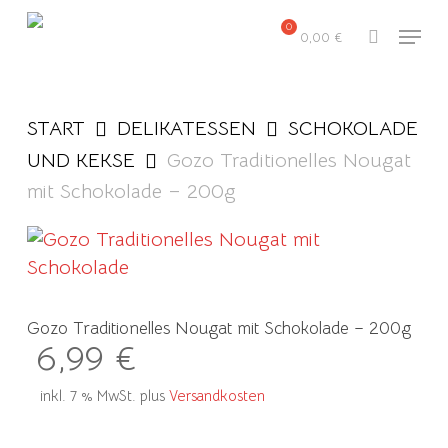
Skip
Menu
to
0,00
€
search
main
content
START
DELIKATESSEN
SCHOKOLADE
UND KEKSE
Gozo Traditionelles Nougat
mit Schokolade – 200g
Gozo Traditionelles Nougat mit Schokolade – 200g
6,99
€
inkl. 7 % MwSt.
plus
Versandkosten