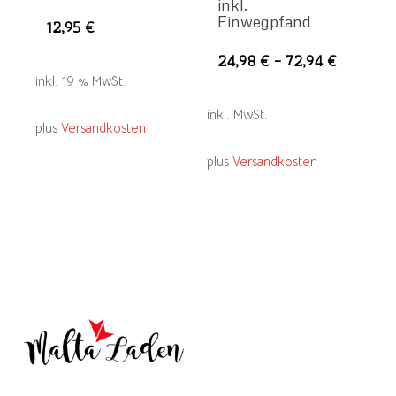
inkl.
Einwegpfand
12,95
€
Die
24,98
€
–
72,94
€
Pro
inkl. 19 % MwSt.
wei
inkl. MwSt.
plus
Versandkosten
meh
Var
plus
Versandkosten
auf.
Die
Opt
kön
auf
der
Pro
gew
wer