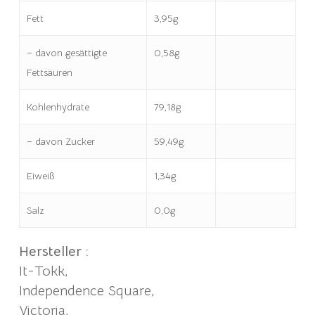
Fett
3,95g
– davon gesättigte
0,58g
Fettsäuren
Kohlenhydrate
79,18g
– davon Zucker
59,49g
Eiweiß
1,34g
Salz
0,0g
Hersteller :
It-Tokk,
Independence Square,
Victoria,