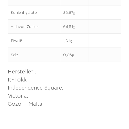
Kohlenhydrate
86,87g
– davon Zucker
66,51g
Eiweiß
1,01g
Salz
0,03g
Hersteller :
It-Tokk,
Independence Square,
Victoria,
Gozo – Malta