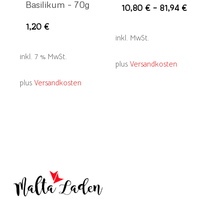
Basilikum – 70g
Die
10,80
€
–
81,94
€
Pro
1,20
€
wei
inkl. MwSt.
meh
inkl. 7 % MwSt.
Var
plus
Versandkosten
auf.
plus
Versandkosten
Die
Opt
kön
auf
der
Pro
gew
wer