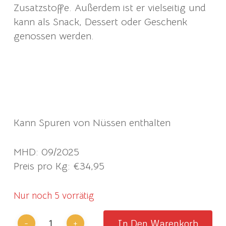
Zusatzstoffe. Außerdem ist er vielseitig und
kann als Snack, Dessert oder Geschenk
genossen werden.
Zutaten – Zucker, Glukose, Eiweißkristalle
(Eiklar), Granatäpfel, Zimt, Nelken, Esspapier,
Aromen
Kann Spuren von Nüssen enthalten
MHD: 09/2025
Preis pro Kg: €34,95
Nur noch 5 vorrätig
In Den Warenkorb