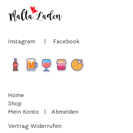
Produktseite
gewählt
werden
Instagram
|
Facebook
Home
Shop
Mein Konto
|
Abmelden
Vertrag Widerrufen