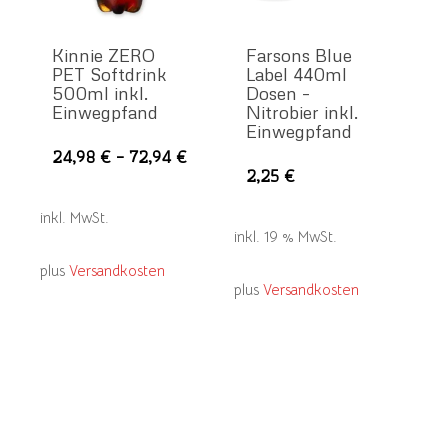
Kinnie ZERO
Farsons Blue
PET Softdrink
Label 440ml
500ml inkl.
Dosen –
Einwegpfand
Nitrobier inkl.
Einwegpfand
Dieses
24,98
€
–
72,94
€
2,25
€
Produkt
weist
inkl. MwSt.
mehrere
inkl. 19 % MwSt.
Varianten
plus
Versandkosten
plus
Versandkosten
auf.
Die
Optionen
können
auf
der