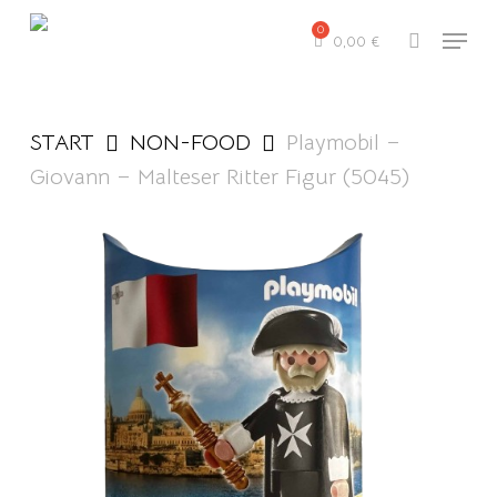
Skip
Menu
to
0,00
€
search
main
content
START
NON-FOOD
Playmobil –
Giovann – Malteser Ritter Figur (5045)