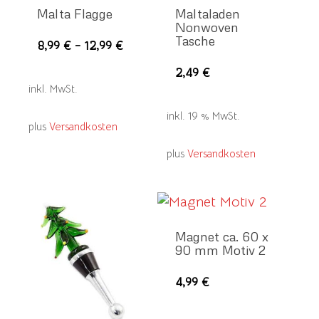
Malta Flagge
Maltaladen
Nonwoven
Tasche
Dieses
8,99
€
–
12,99
€
Produkt
2,49
€
weist
inkl. MwSt.
mehrere
inkl. 19 % MwSt.
Varianten
plus
Versandkosten
auf.
plus
Versandkosten
Die
Optionen
können
auf
Magnet ca. 60 x
der
90 mm Motiv 2
Produktseite
4,99
€
gewählt
werden