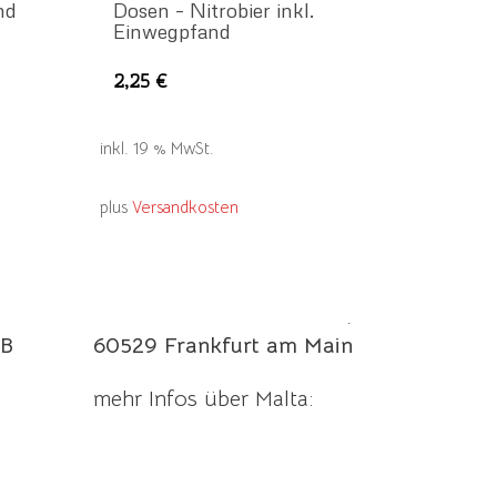
nd
Dosen – Nitrobier inkl.
Einwegpfand
eses
2,25
€
rodukt
ist
ehrere
inkl. 19 % MwSt.
rianten
plus
Versandkosten
f.
e
ptionen
maltaladen.de
önnen
Manderscheider Straße 6,
uf
B
60529 Frankfurt am Main
r
oduktseite
mehr Infos über Malta:
ewählt
erden