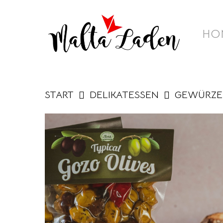
Skip
to
HO
main
content
START
DELIKATESSEN
GEWÜRZE