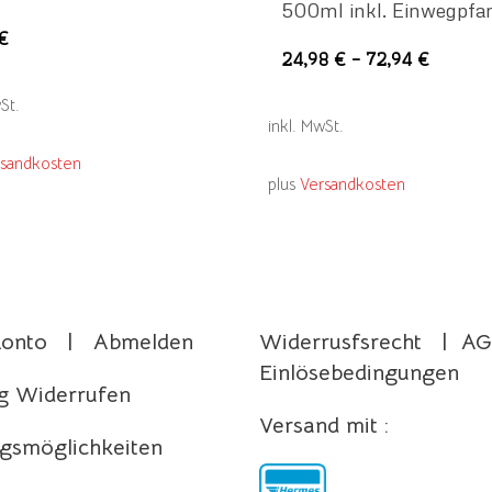
500ml inkl. Einwegpfa
Dieses
€
Di
24,98
€
–
72,94
€
Produkt
P
weist
St.
we
mehrere
inkl. MwSt.
m
Varianten
rsandkosten
Va
plus
Versandkosten
auf.
au
Die
Di
Optionen
O
können
Impressum
k
auf
Datenschutz
a
der
Konto
|
Abmelden
Widerrusfsrecht
|
AG
de
Produktseite
Einlösebedingungen
Pr
g Widerrufen
gewählt
g
Versand mit :
werden
gsmöglichkeiten
w