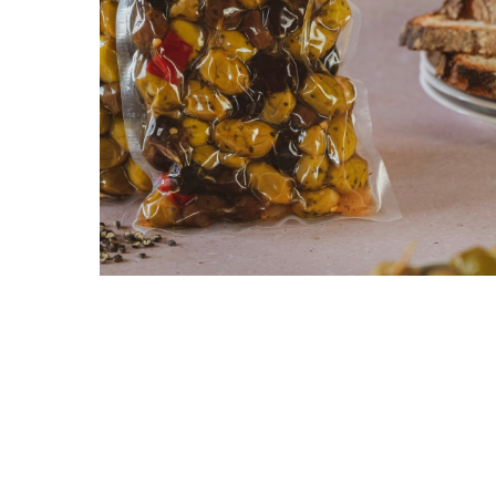
Search
Hit enter to search or ESC to close