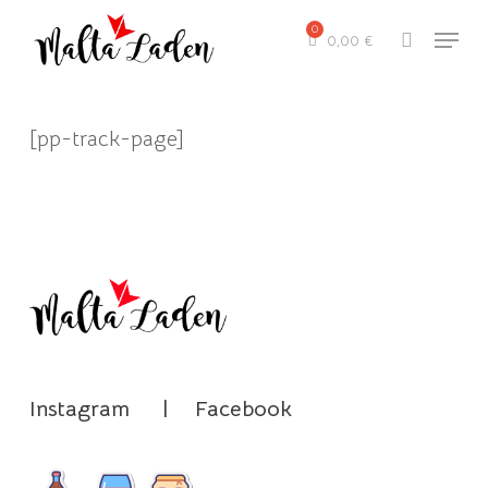
Skip
Menu
to
0,00
€
search
main
content
[pp-track-page]
Instagram
|
Facebook