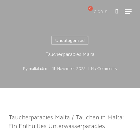
Skip
Menu
to
0,00
€
search
main
content
Uncategorized
Taucherparadies Malta
By
maltaladen
11. November 2023
No Comments
Taucherparadies Malta / Tauchen in Malta:
Ein Enthülltes Unterwasserparadies