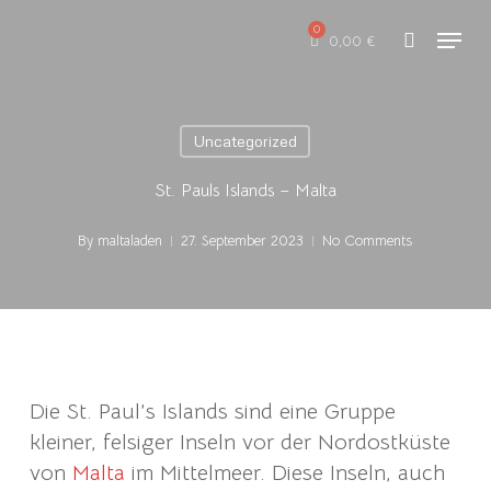
Skip
Menu
to
0,00
€
search
main
content
Uncategorized
St. Pauls Islands – Malta
By
maltaladen
27. September 2023
No Comments
Die St. Paul’s Islands sind eine Gruppe
kleiner, felsiger Inseln vor der Nordostküste
von
Malta
im Mittelmeer. Diese Inseln, auch