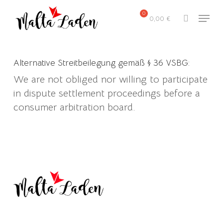
Skip
Menu
to
0,00
€
search
main
content
Alternative Streitbeilegung gemäß § 36 VSBG:
We are not obliged nor willing to participate
in dispute settlement proceedings before a
consumer arbitration board.