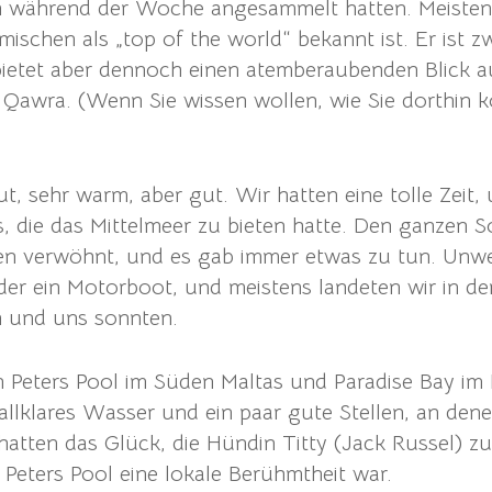
ch während der Woche angesammelt hatten. Meistens
mischen als „top of the world“ bekannt ist. Er ist 
, bietet aber dennoch einen atemberaubenden Blick a
 Qawra. (Wenn Sie wissen wollen, wie Sie dorthin 
, sehr warm, aber gut. Wir hatten eine tolle Zeit,
ns, die das Mittelmeer zu bieten hatte. Den ganzen
n verwöhnt, und es gab immer etwas zu tun. Unwei
der ein Motorboot, und meistens landeten wir in de
n und uns sonnten.
 Peters Pool im Süden Maltas und Paradise Bay im N
istallklares Wasser und ein paar gute Stellen, an d
hatten das Glück, die Hündin Titty (Jack Russel) zu 
eters Pool eine lokale Berühmtheit war.