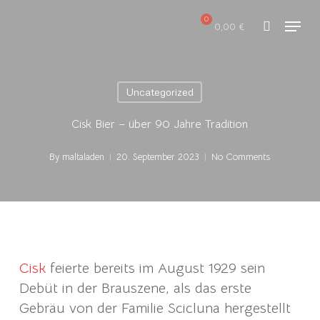
Skip
Menu
to
0,00
€
search
main
content
Uncategorized
Cisk Bier – über 90 Jahre Tradition
By
maltaladen
20. September 2023
No Comments
Cisk
feierte bereits im August 1929 sein
Debüt in der Brauszene, als das erste
Gebräu von der Familie Scicluna hergestellt